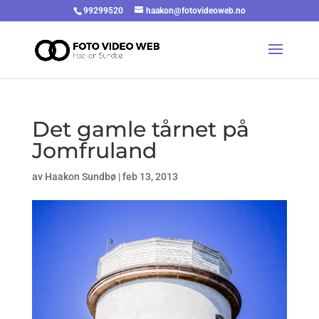
99299520
haakon@fotovideoweb.no
Det gamle tårnet på
Jomfruland
av
Haakon Sundbø
|
feb 13, 2013