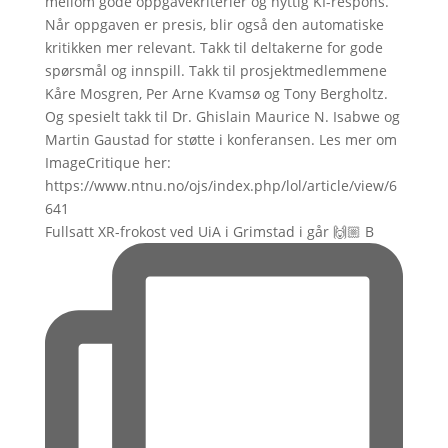
Fullsatt XR-frokost ved UiA i Grimstad i går 🙌🏼 B