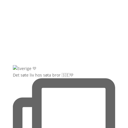
Det søte liv hos søta bror 🇸🇪💛