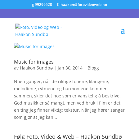
99299520
haakon@fotovideoweb.no
Music for images
av
Haakon Sundbø
|
jan 30, 2014
|
Blogg
Noen ganger, når de riktige tonene, klangene,
melodiene, rytmene og harmoniene kommer
sammen, skjer det noe som er vanskelig å beskrive.
God musikk er så mangt, men ved bruk i film er det
en ting jeg finner viktig: tekstur. Når jeg hører sanger
som gjør at jeg kan...
Følg Foto, Video & Web – Haakon Sundbø