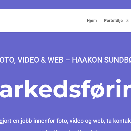
Hjem
Portefølje
OTO, VIDEO & WEB – HAAKON SUND
arkedsføri
jort en jobb innenfor foto, video og web, ta kontakt,