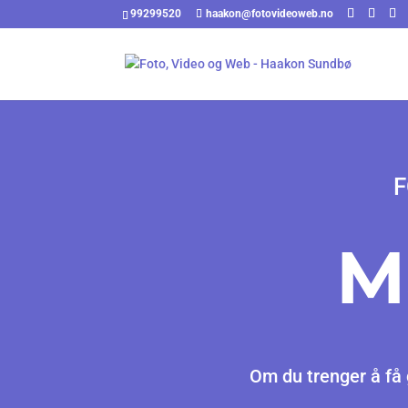
99299520
haakon@fotovideoweb.no
F
M
Om du trenger å få g