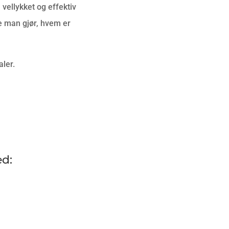
vellykket og effektiv
 man gjør, hvem er
ler.
ed: