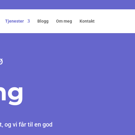
Tjenester
Blogg
Om meg
Kontakt
BØ
ng
 og vi får til en god