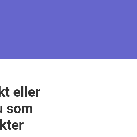
t eller
du som
kter