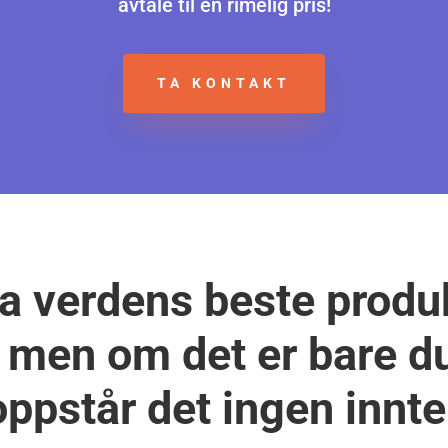
avtale til en rimelig pris!
TA KONTAKT
a verdens beste produk
, men om det er bare 
oppstår det ingen innte