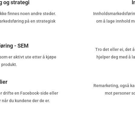
g og strategi
I
ikke finnes noen andre steder.
Innholdsmarkedsføring
markedsføring på en strategisk
om å lage innhold m
øring - SEM
Tro det eller ei, det 
som er aktivt ute etter å kjøpe
hjelper deg med å la
t produkt.
ier
Remarketing, også kalt
r drifte en Facebook-side eller
mot personer so
 når du kundene der de er.