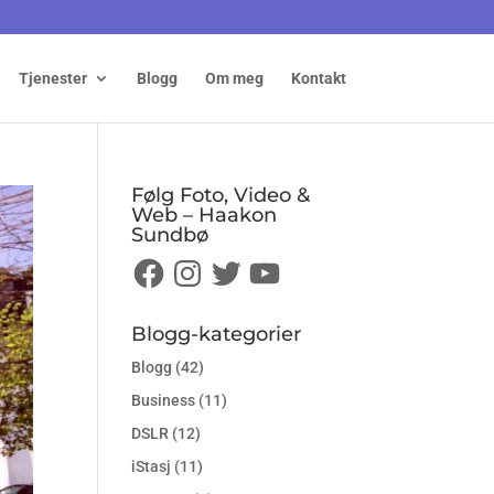
Tjenester
Blogg
Om meg
Kontakt
Følg Foto, Video &
Web – Haakon
Sundbø
Facebook
Instagram
Twitter
YouTube
Blogg-kategorier
Blogg
(42)
Business
(11)
DSLR
(12)
iStasj
(11)