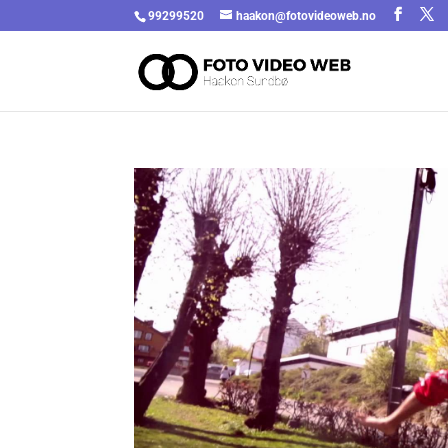
99299520
haakon@fotovideoweb.no