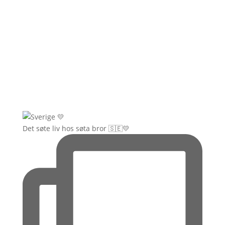
Det søte liv hos søta bror 🇸🇪💛