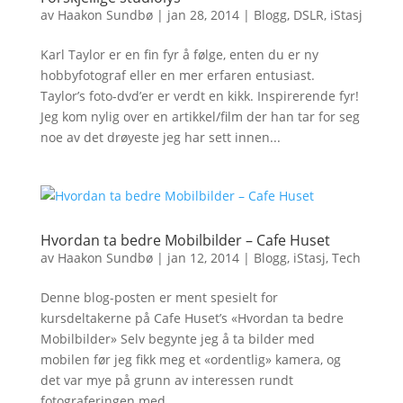
av
Haakon Sundbø
|
jan 28, 2014
|
Blogg
,
DSLR
,
iStasj
Karl Taylor er en fin fyr å følge, enten du er ny
hobbyfotograf eller en mer erfaren entusiast.
Taylor’s foto-dvd’er er verdt en kikk. Inspirerende fyr!
Jeg kom nylig over en artikkel/film der han tar for seg
noe av det drøyeste jeg har sett innen...
Hvordan ta bedre Mobilbilder – Cafe Huset
av
Haakon Sundbø
|
jan 12, 2014
|
Blogg
,
iStasj
,
Tech
Denne blog-posten er ment spesielt for
kursdeltakerne på Cafe Huset’s «Hvordan ta bedre
Mobilbilder» Selv begynte jeg å ta bilder med
mobilen før jeg fikk meg et «ordentlig» kamera, og
det var mye på grunn av interessen rundt
fotograferingen med...