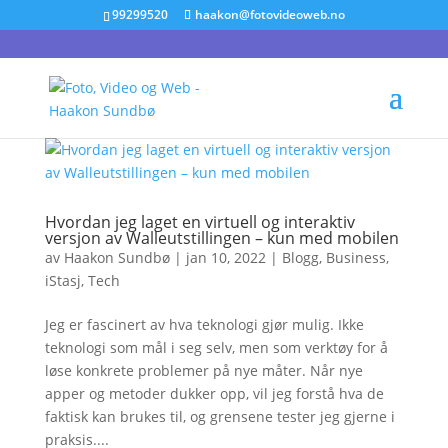
99299520
haakon@fotovideoweb.no
Hvordan jeg laget en virtuell og interaktiv
versjon av Walleutstillingen – kun med mobilen
av
Haakon Sundbø
|
jan 10, 2022
|
Blogg
,
Business
,
iStasj
,
Tech
Jeg er fascinert av hva teknologi gjør mulig. Ikke
teknologi som mål i seg selv, men som verktøy for å
løse konkrete problemer på nye måter. Når nye
apper og metoder dukker opp, vil jeg forstå hva de
faktisk kan brukes til, og grensene tester jeg gjerne i
praksis....