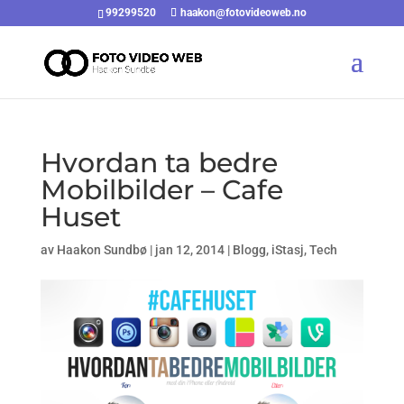
99299520
haakon@fotovideoweb.no
Hvordan ta bedre
Mobilbilder – Cafe
Huset
av
Haakon Sundbø
|
jan 12, 2014
|
Blogg
,
iStasj
,
Tech