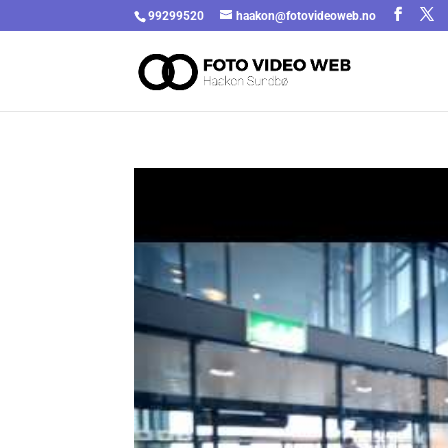
99299520
haakon@fotovideoweb.no