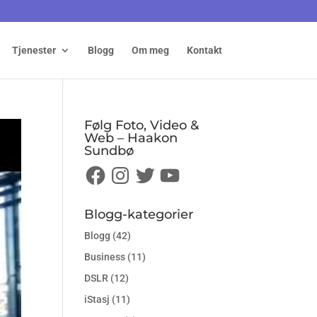
Tjenester
Blogg
Om meg
Kontakt
Følg Foto, Video &
Web – Haakon
Sundbø
Facebook
Instagram
Twitter
YouTube
Blogg-kategorier
Blogg
(42)
Business
(11)
DSLR
(12)
iStasj
(11)