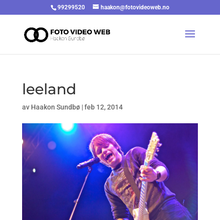
99299520
haakon@fotovideoweb.no
leeland
av
Haakon Sundbø
|
feb 12, 2014