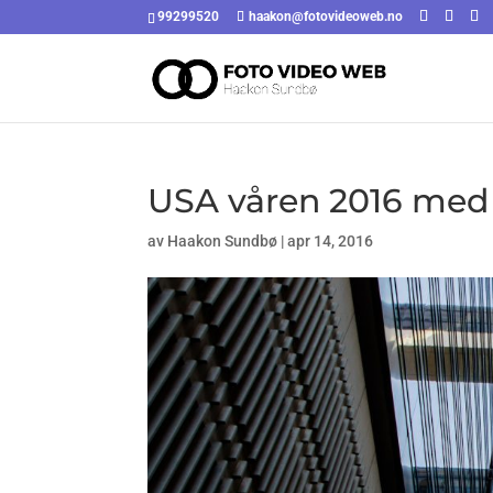
99299520
haakon@fotovideoweb.no
USA våren 2016 med
av
Haakon Sundbø
|
apr 14, 2016