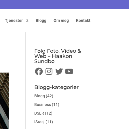
Tjenester
Blogg
Om meg
Kontakt
Følg Foto, Video &
Web – Haakon
Sundbø
Facebook
Instagram
Twitter
YouTube
Blogg-kategorier
Blogg
(42)
Business
(11)
DSLR
(12)
iStasj
(11)