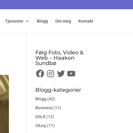
Tjenester
Blogg
Om meg
Kontakt
Følg Foto, Video &
Web – Haakon
Sundbø
Facebook
Instagram
Twitter
YouTube
Blogg-kategorier
Blogg
(42)
Business
(11)
DSLR
(12)
iStasj
(11)