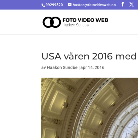
99299520
haakon@fotovideoweb.no
USA våren 2016 med
av
Haakon Sundbø
|
apr 14, 2016