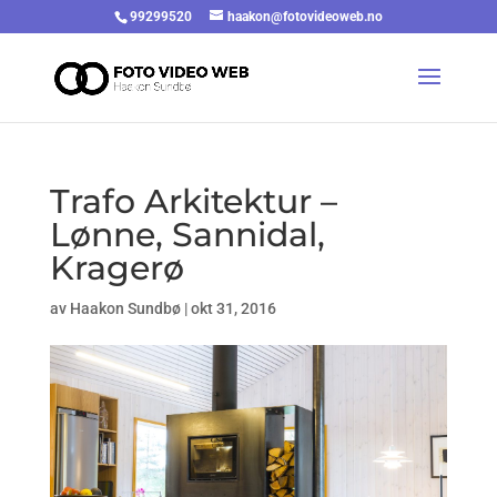
99299520
haakon@fotovideoweb.no
Trafo Arkitektur –
Lønne, Sannidal,
Kragerø
av
Haakon Sundbø
|
okt 31, 2016