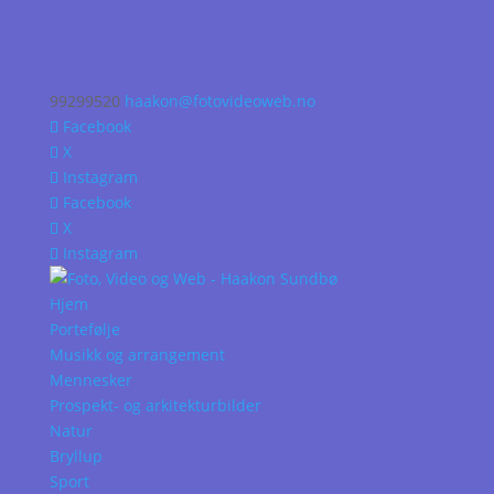
99299520
haakon@fotovideoweb.no
Facebook
X
Instagram
Facebook
X
Instagram
Hjem
Portefølje
Musikk og arrangement
Mennesker
Prospekt- og arkitekturbilder
Natur
Bryllup
Sport