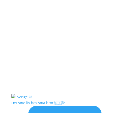
Det søte liv hos søta bror 🇸🇪💛