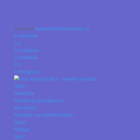
99299520
haakon@fotovideoweb.no
Facebook
X
Instagram
Facebook
X
Instagram
Hjem
Portefølje
Musikk og arrangement
Mennesker
Prospekt- og arkitekturbilder
Natur
Bryllup
Sport