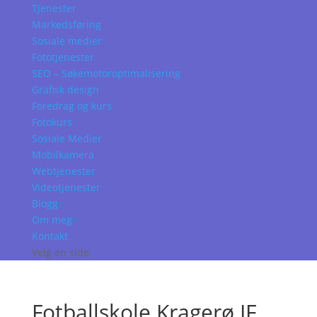
Tjenester
Markedsføring
Sosiale medier
Fototjenester
SEO – Søkemotoroptimalisering
Grafisk design
Foredrag og kurs
Fotokurs
Sosiale Medier
Mobilkamera
Webtjenester
Videotjenester
Blogg
Om meg
Kontakt
Velg en side
Fotballskole Kragerø IF