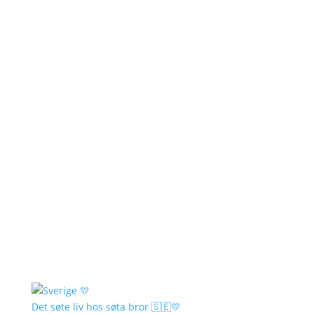
Det søte liv hos søta bror 🇸🇪💛