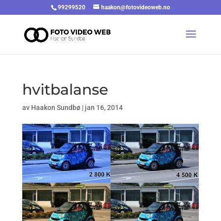
99299520
haakon@fotovideoweb.no
hvitbalanse
av
Haakon Sundbø
|
jan 16, 2014