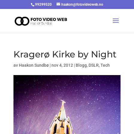
99299520
haakon@fotovideoweb.no
Kragerø Kirke by Night
av
Haakon Sundbø
|
nov 4, 2012
|
Blogg
,
DSLR
,
Tech