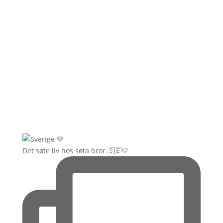
Det søte liv hos søta bror 🇸🇪💛