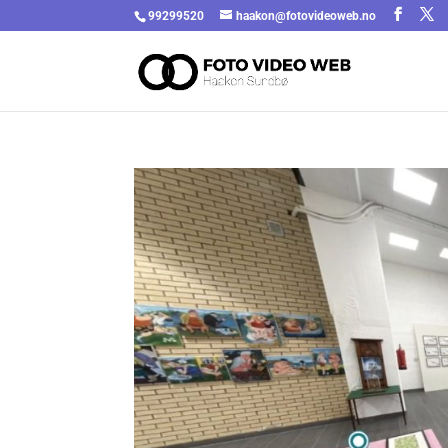
99299520
haakon@fotovideoweb.no