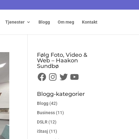
Tjenester
Blogg
Om meg
Kontakt
Følg Foto, Video &
Web – Haakon
Sundbø
Facebook
Instagram
Twitter
YouTube
Blogg-kategorier
Blogg
(42)
Business
(11)
DSLR
(12)
iStasj
(11)