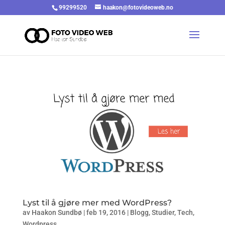
99299520
haakon@fotovideoweb.no
Lyst til å gjøre mer med WordPress?
av
Haakon Sundbø
|
feb 19, 2016
|
Blogg
,
Studier
,
Tech
,
Wordpress