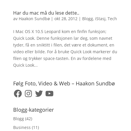
Har du mac må du lese dette..
av
Haakon Sundbø
|
okt 28, 2012
|
Blogg
,
iStasj
,
Tech
I Mac OS X 10.5 Leopard kom en finfin funksjon;
Quick Look. Denne funksjonen lar deg, som navnet
tyder, få en sniktitt i filen, det være et dokument, en
video eller bilde. For å bruke Quick Look markerer du
filen og trykker space-tasten. En av fordelene med
Quick Look...
Følg Foto, Video & Web – Haakon Sundbø
Facebook
Instagram
Twitter
YouTube
Blogg-kategorier
Blogg
(42)
Business
(11)