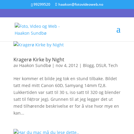
99299520
haakon@fotovideoweb.no
Kragerø Kirke by Night
av
Haakon Sundbø
|
nov 4, 2012
|
Blogg
,
DSLR
,
Tech
Her kommer et bilde jeg tok en stund tilbake. Bildet
tatt med mitt Canon 60D, Samyang 14mm f2,8.
Lukkertiden var satt til 30 s, iso satt til 320 og blender
satt til f4(tror jeg). Grunnen til at jeg legger det ut
med tilhørende beskrivelse er for å vise hvor mye en
kan...