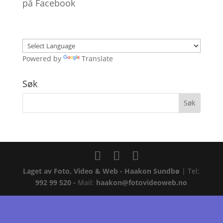
på Facebook
Powered by
Translate
Søk
Laget av
Foto, Video & Web - Haakon Sundbø
| Tel:
992 99 520 -
Mail:
haakon@fotovideoweb.no