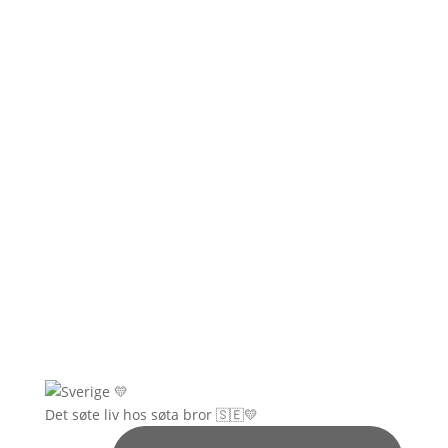
Det søte liv hos søta bror 🇸🇪💛