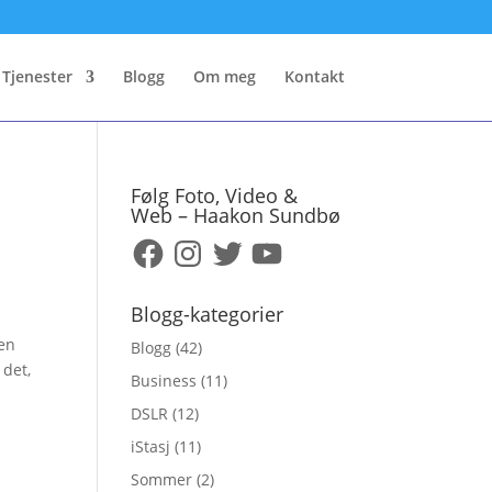
Tjenester
Blogg
Om meg
Kontakt
Følg Foto, Video &
Web – Haakon Sundbø
Facebook
Instagram
Twitter
YouTube
Blogg-kategorier
men
Blogg
(42)
 det,
Business
(11)
DSLR
(12)
iStasj
(11)
Sommer
(2)