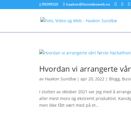
99299520
haakon@fotovideoweb.no
Hvordan vi arrangerte vår
av
Haakon Sundbø
|
apr 20, 2022
|
Blogg
,
Busi
I slutten av oktober 2021 var jeg med å arrang
aller mest moro og ekstremt produktivt. Kanskj
men ikke fått vært med på et...