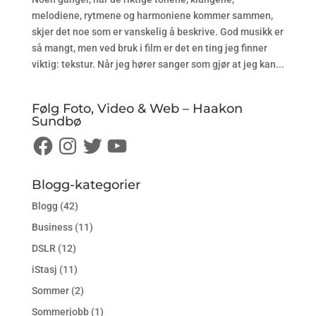
melodiene, rytmene og harmoniene kommer sammen,
skjer det noe som er vanskelig å beskrive. God musikk er
så mangt, men ved bruk i film er det en ting jeg finner
viktig: tekstur. Når jeg hører sanger som gjør at jeg kan...
Følg Foto, Video & Web – Haakon
Sundbø
Facebook
Instagram
Twitter
YouTube
Blogg-kategorier
Blogg
(42)
Business
(11)
DSLR
(12)
iStasj
(11)
Sommer
(2)
Sommerjobb
(1)