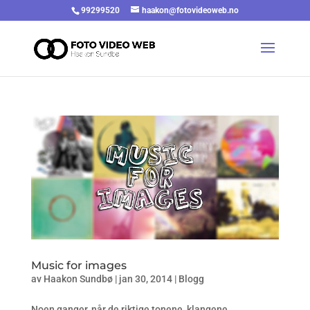
99299520
haakon@fotovideoweb.no
Music for images
av
Haakon Sundbø
|
jan 30, 2014
|
Blogg
Noen ganger, når de riktige tonene, klangene,