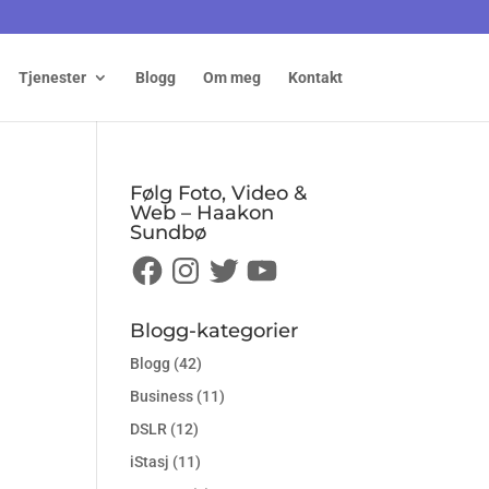
Tjenester
Blogg
Om meg
Kontakt
Følg Foto, Video &
Web – Haakon
Sundbø
Facebook
Instagram
Twitter
YouTube
Blogg-kategorier
Blogg
(42)
Business
(11)
DSLR
(12)
iStasj
(11)