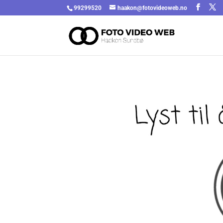
99299520
haakon@fotovideoweb.no