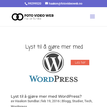
99299520
haakon@fotovideoweb.no
Lyst til å gjøre mer med WordPress?
av
Haakon Sundbø
|
feb 19, 2016
|
Blogg
,
Studier
,
Tech
,
Wordpress