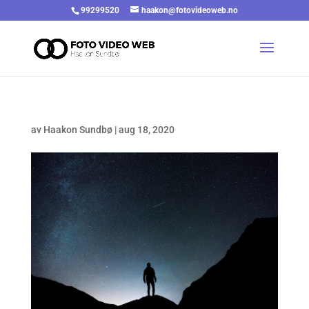
99299520
haakon@fotovideoweb.no
av
Haakon Sundbø
|
aug 18, 2020