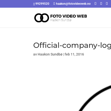
99299520
haakon@fotovideoweb.no
Official-company-l
av
Haakon Sundbø
|
feb 11, 2016