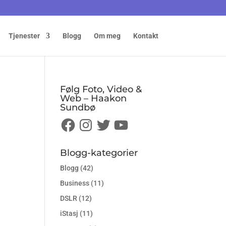
Tjenester
Blogg
Om meg
Kontakt
Følg Foto, Video &
Web – Haakon
Sundbø
Facebook
Instagram
Twitter
YouTube
Blogg-kategorier
Blogg
(42)
Business
(11)
DSLR
(12)
iStasj
(11)